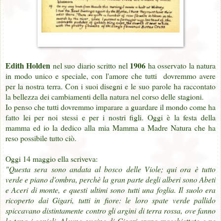
Edith Holden
1906
nel suo diario scritto nel
ha osservato la natura
in modo unico e speciale, con l'amore che tutti dovremmo avere
per la nostra terra. Con i suoi disegni e le suo parole ha raccontato
la bellezza dei cambiamenti della natura nel corso delle stagioni.
Io penso che tutti dovremmo imparare a guardare il mondo come ha
fatto lei per noi stessi e per i nostri figli. Oggi è la festa della
mamma ed io la dedico alla mia Mamma a Madre Natura che ha
reso possibile tutto ciò.
Oggi 14 maggio ella scriveva:
"Questa sera sono andata al bosco delle Viole; qui ora è tutto
verde e piano d'ombra, perchè la gran parte degli alberi sono Abeti
e Aceri di monte, e questi ultimi sono tutti una foglia. Il suolo era
ricoperto dai Gigari, tutti in fiore: le loro spate verde pallido
spiccavano distintamente contro gli argini di terra rossa, ove fanno
la tana i conigli. Alcune guaine di Gigari erano macchiettate e ne